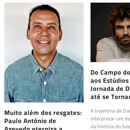
Do Campo do
aos Estúdios 
Jornada de D
até se Tornar
Muito além dos resgates:
A trajetória de Da
Paulo Antônio de
interpretar um do
Azevedo eterniza a
da história do fut