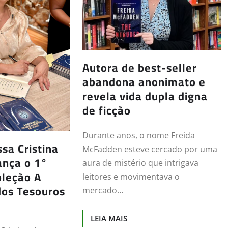
Autora de best-seller
abandona anonimato e
revela vida dupla digna
de ficção
Durante anos, o nome Freida
sa Cristina
McFadden esteve cercado por uma
ança o 1°
aura de mistério que intrigava
oleção A
leitores e movimentava o
dos Tesouros
mercado…
LEIA MAIS