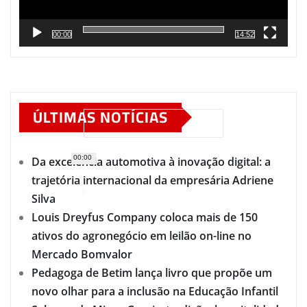
00:00
14:52
ÚLTIMAS NOTÍCIAS
00:00
Da excelência automotiva à inovação digital: a
trajetória internacional da empresária Adriene
Silva
Louis Dreyfus Company coloca mais de 150
ativos do agronegócio em leilão on-line no
Mercado Bomvalor
Pedagoga de Betim lança livro que propõe um
novo olhar para a inclusão na Educação Infantil