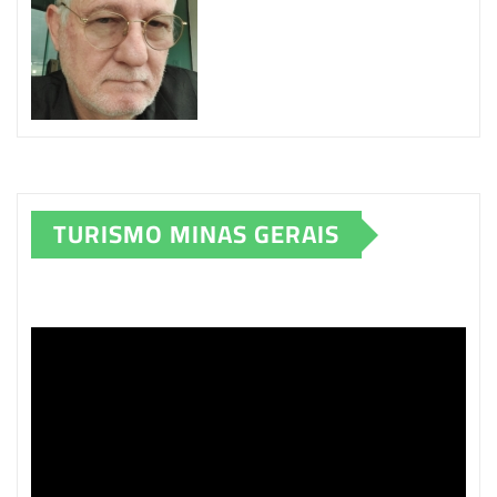
TURISMO MINAS GERAIS
Tocador
de
vídeo