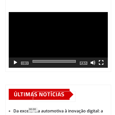
Tocador
de
vídeo
00:00
14:52
ÚLTIMAS NOTÍCIAS
00:00
Da excelência automotiva à inovação digital: a