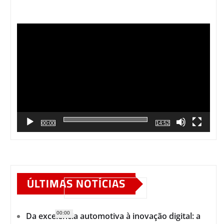
Tocador
de
vídeo
00:00
14:52
ÚLTIMAS NOTÍCIAS
00:00
Da excelência automotiva à inovação digital: a