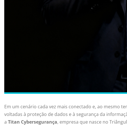
Em um cenário cada vez mais conectado e, ao mesmo tempo
voltadas à proteção de dados e à segurança da informaçã
a
Titan Cybersegurança
, empresa que nasce no Triângu