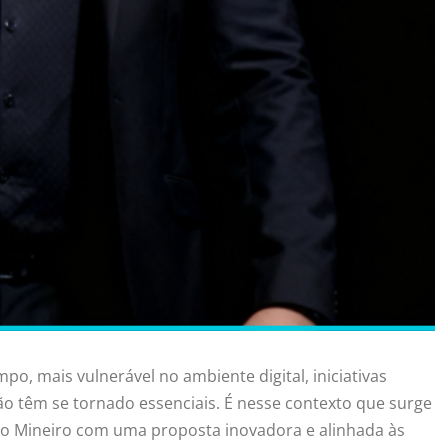
, mais vulnerável no ambiente digital, iniciativas
o têm se tornado essenciais. É nesse contexto que surge
lo Mineiro com uma proposta inovadora e alinhada às