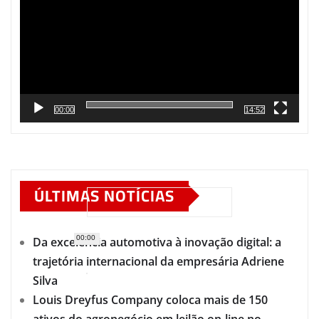
00:00
14:52
ÚLTIMAS NOTÍCIAS
00:00
Da excelência automotiva à inovação digital: a
trajetória internacional da empresária Adriene
Silva
Louis Dreyfus Company coloca mais de 150
ativos do agronegócio em leilão on-line no