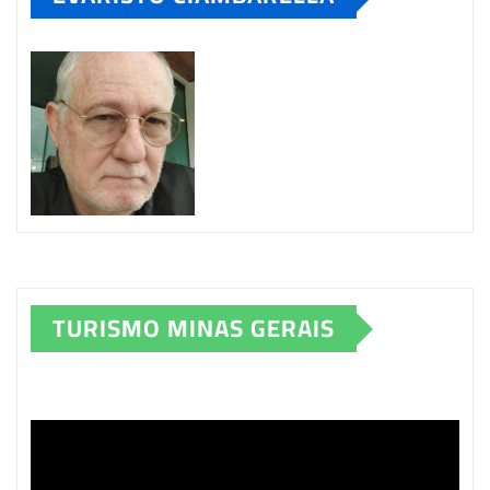
TURISMO MINAS GERAIS
Tocador
de
vídeo