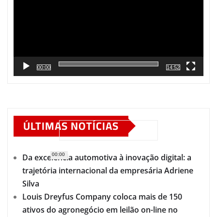
00:00
14:52
ÚLTIMAS NOTÍCIAS
00:00
Da excelência automotiva à inovação digital: a
trajetória internacional da empresária Adriene
Silva
Louis Dreyfus Company coloca mais de 150
ativos do agronegócio em leilão on-line no