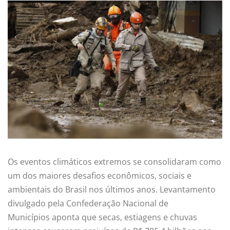
Os eventos climáticos extremos se consolidaram como
um dos maiores desafios econômicos, sociais e
ambientais do Brasil nos últimos anos. Levantamento
divulgado pela
Confederação Nacional de
Municípios
aponta que secas, estiagens e chuvas