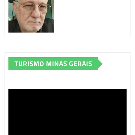
TURISMO MINAS GERAIS
Tocador
de
vídeo