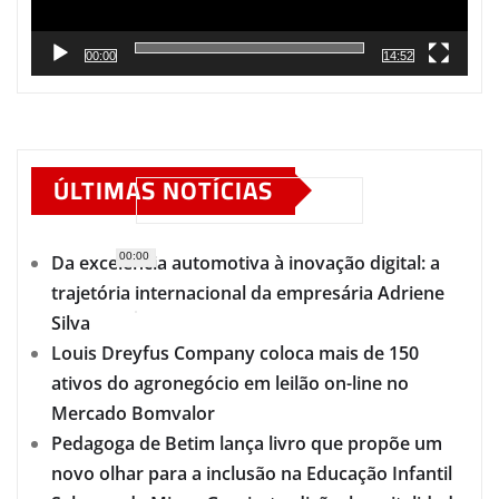
00:00
14:52
ÚLTIMAS NOTÍCIAS
00:00
Da excelência automotiva à inovação digital: a
trajetória internacional da empresária Adriene
Silva
Louis Dreyfus Company coloca mais de 150
ativos do agronegócio em leilão on-line no
Mercado Bomvalor
Pedagoga de Betim lança livro que propõe um
novo olhar para a inclusão na Educação Infantil