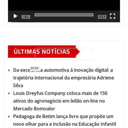
00:00
14:52
ÚLTIMAS NOTÍCIAS
00:00
Da excelência automotiva à inovação digital: a
trajetória internacional da empresária Adriene
Silva
Louis Dreyfus Company coloca mais de 150
ativos do agronegócio em leilão on-line no
Mercado Bomvalor
Pedagoga de Betim lança livro que propõe um
novo olhar para a inclusão na Educação Infantil