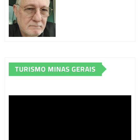
TURISMO MINAS GERAIS
Tocador
de
vídeo