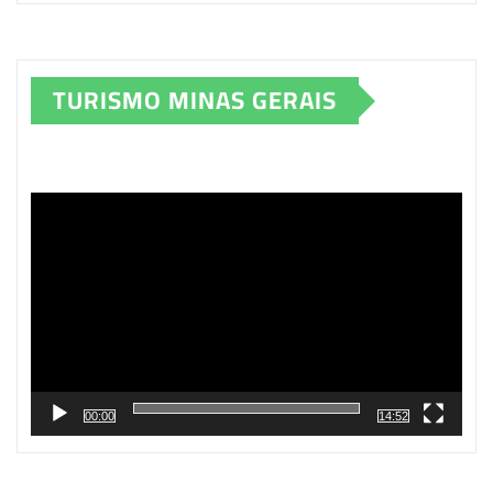
TURISMO MINAS GERAIS
Tocador
de
vídeo
00:00
14:52