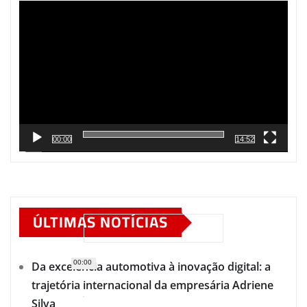
de
vídeo
00:00
14:52
ÚLTIMAS NOTÍCIAS
00:00
Da excelência automotiva à inovação digital: a
trajetória internacional da empresária Adriene
Silva