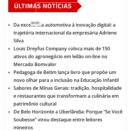
ÚLTIMAS NOTÍCIAS
00:00
Da excelência automotiva à inovação digital: a
trajetória internacional da empresária Adriene
Silva
Louis Dreyfus Company coloca mais de 150
ativos do agronegócio em leilão on-line no
Mercado Bomvalor
Pedagoga de Betim lança livro que propõe um
novo olhar para a inclusão na Educação Infantil
Sabores de Minas Gerais: tradição, hospitalidade
e restaurantes que transformam a culinária em
patrimônio cultural
De Belo Horizonte a Uberlândia: Porque “Se Você
Soubesse” virou destaque entre leitores
mineiros