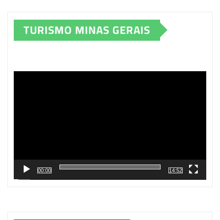
TURISMO MINAS GERAIS
Tocador
de
vídeo
00:00
14:52