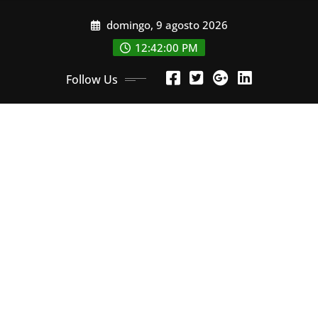
Skip
domingo, 9 agosto 2026
to
content
12:42:02 PM
Follow Us