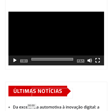
Tocador
de
vídeo
00:00
14:52
ÚLTIMAS NOTÍCIAS
00:00
Da excelência automotiva à inovação digital: a