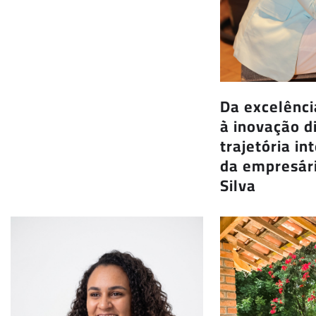
Da excelênc
à inovação di
trajetória in
da empresár
Silva