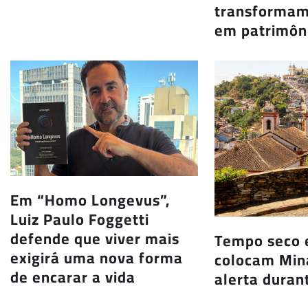
transformam 
em patrimôni
Em “Homo Longevus”,
Luiz Paulo Foggetti
defende que viver mais
Tempo seco e
exigirá uma nova forma
colocam Min
de encarar a vida
alerta duran