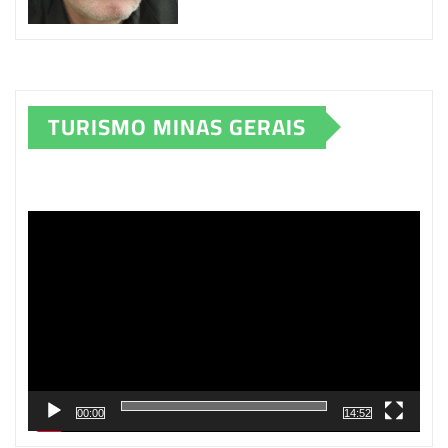
TURISMO MINAS GERAIS
Tocador
de
vídeo
00:00
14:52