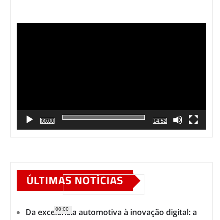
Tocador
de
vídeo
00:00
14:52
ÚLTIMAS NOTÍCIAS
00:00
Da excelência automotiva à inovação digital: a