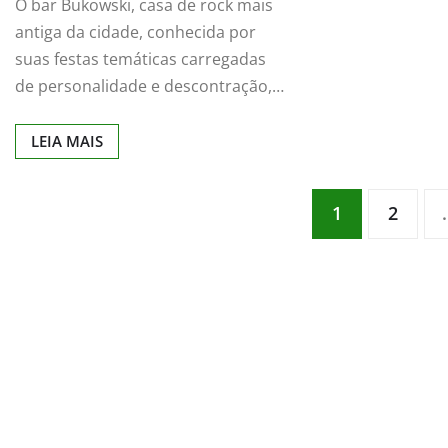
O bar Bukowski, casa de rock mais
antiga da cidade, conhecida por
suas festas temáticas carregadas
de personalidade e descontração,…
LEIA MAIS
Navegação
1
2
por
posts