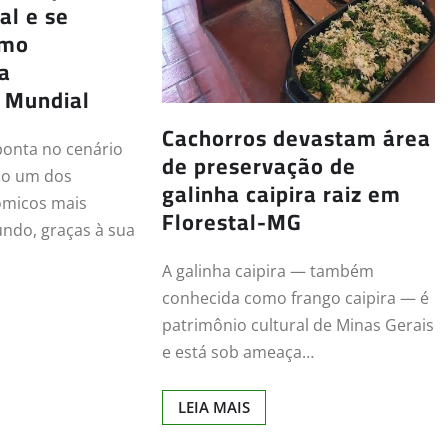
al e se
omo
da
 Mundial
Cachorros devastam área
ponta no cenário
de preservação de
mo um dos
galinha caipira raiz em
ômicos mais
Florestal-MG
ndo, graças à sua
A galinha caipira — também
conhecida como frango caipira — é
patrimônio cultural de Minas Gerais
e está sob ameaça…
LEIA MAIS