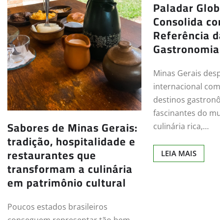
Paladar Glob
Consolida c
Referência 
Gastronomia
Minas Gerais des
internacional co
destinos gastron
fascinantes do mu
Sabores de Minas Gerais:
culinária rica,…
tradição, hospitalidade e
restaurantes que
LEIA MAIS
transformam a culinária
em patrimônio cultural
Poucos estados brasileiros
conseguem representar tão bem