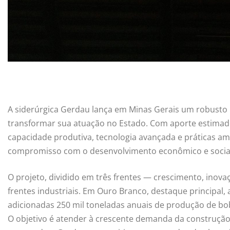
A siderúrgica Gerdau lança em Minas Gerais um robusto
transformar sua atuação no Estado. Com aporte estimado
capacidade produtiva, tecnologia avançada e práticas am
compromisso com o desenvolvimento econômico e social
O projeto, dividido em três frentes — crescimento, inovaç
frentes industriais. Em Ouro Branco, destaque principal,
adicionadas 250 mil toneladas anuais de produção de bobi
O objetivo é atender à crescente demanda da construção ci