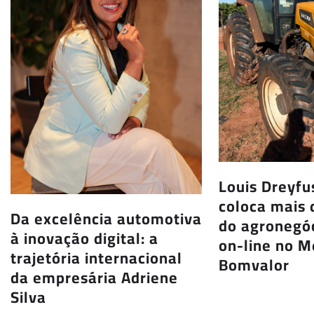
Louis Dreyf
coloca mais 
Da excelência automotiva
do agronegóc
à inovação digital: a
on-line no 
trajetória internacional
Bomvalor
da empresária Adriene
Silva