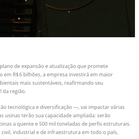
 plano de expansão e atualização que promete
 em R$ 6 bilhões, a empresa investirá em maior
bientais mais sustentáveis, reafirmando seu
 da região.
ão tecnológica e diversificação —, vai impactar várias
 as usinas terão sua capacidade ampliada: serão
nas a quente e 500 mil toneladas de perfis estruturais.
vil, industrial e de infraestrutura em todo o país,