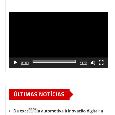
Tocador
de
vídeo
00:00
14:52
ÚLTIMAS NOTÍCIAS
00:00
Da excelência automotiva à inovação digital: a