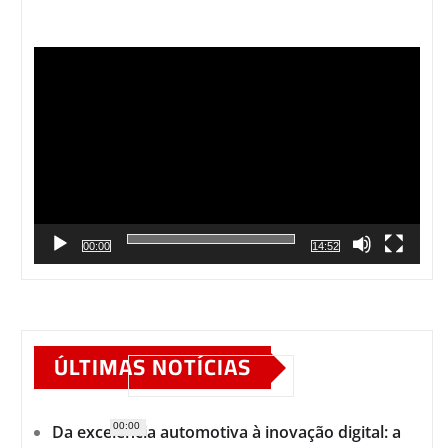
Tocador
de
vídeo
00:00
14:52
ÚLTIMAS NOTÍCIAS
00:00
Da excelência automotiva à inovação digital: a