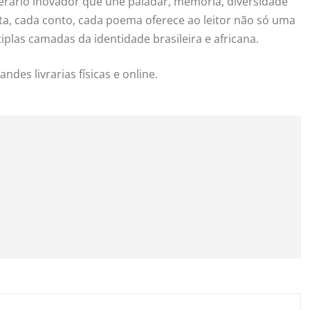
iterário inovador que une paladar, memória, diversidade
uta, cada conto, cada poema oferece ao leitor não só uma
las camadas da identidade brasileira e africana.
des livrarias físicas e online.