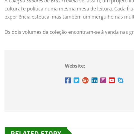
A
Coleção Sabores do Brasil
revela-se, assim, um projeto l
cultural e política numa mesma mesa de leitura. Cada fr
experiência estética, mas também um mergulho nas múltip
Os dois volumes da coleção encontram-se à venda nas gran
Website:
RELATED STORY