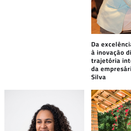
Da excelênc
à inovação di
trajetória in
da empresár
Silva