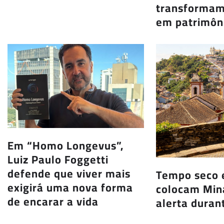
transformam 
em patrimôni
Em “Homo Longevus”,
Luiz Paulo Foggetti
defende que viver mais
Tempo seco e
exigirá uma nova forma
colocam Min
de encarar a vida
alerta duran