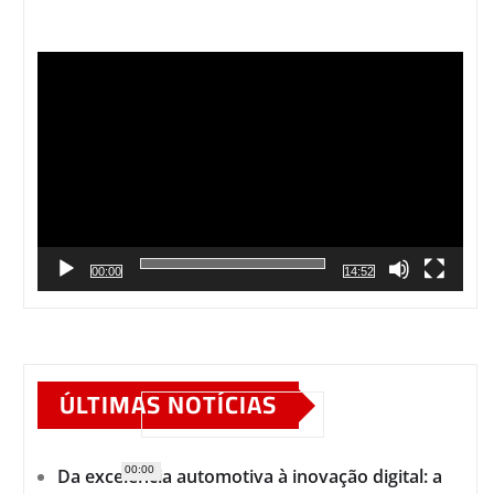
Tocador
de
vídeo
00:00
14:52
ÚLTIMAS NOTÍCIAS
00:00
Da excelência automotiva à inovação digital: a