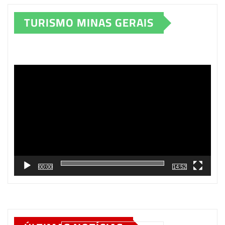
TURISMO MINAS GERAIS
Tocador
de
vídeo
00:00
14:52