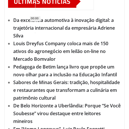
ÚLTIMAS NOTÍCIAS
00:00
Da excelência automotiva à inovação digital: a
trajetória internacional da empresária Adriene
Silva
Louis Dreyfus Company coloca mais de 150
ativos do agronegócio em leilão on-line no
Mercado Bomvalor
Pedagoga de Betim lança livro que propõe um
novo olhar para a inclusão na Educação Infantil
Sabores de Minas Gerais: tradição, hospitalidade
e restaurantes que transformam a culinária em
patrimônio cultural
De Belo Horizonte a Uberlândia: Porque “Se Você
Soubesse” virou destaque entre leitores
mineiros
Em “Homo Longevus”, Luiz Paulo Foggetti