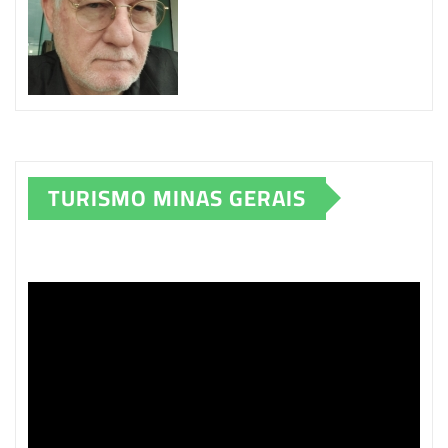
TURISMO MINAS GERAIS
Tocador
de
vídeo