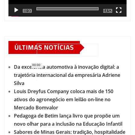
00:00
14:52
ÚLTIMAS NOTÍCIAS
00:00
Da excelência automotiva à inovação digital: a
trajetória internacional da empresária Adriene
Silva
Louis Dreyfus Company coloca mais de 150
ativos do agronegócio em leilão on-line no
Mercado Bomvalor
Pedagoga de Betim lança livro que propõe um
novo olhar para a inclusão na Educação Infantil
Sabores de Minas Gerais: tradição, hospitalidade