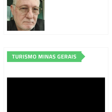
TURISMO MINAS GERAIS
Tocador
de
vídeo