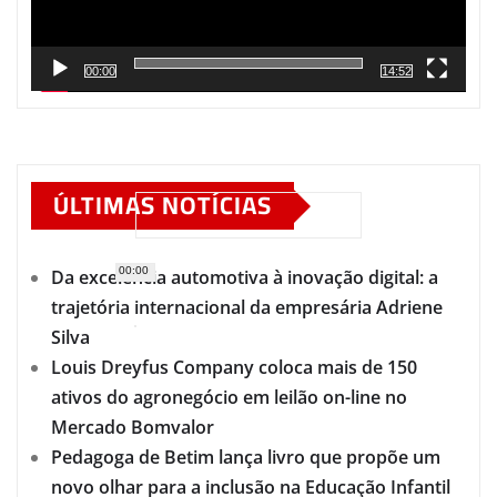
00:00
14:52
ÚLTIMAS NOTÍCIAS
00:00
Da excelência automotiva à inovação digital: a
trajetória internacional da empresária Adriene
Silva
Louis Dreyfus Company coloca mais de 150
ativos do agronegócio em leilão on-line no
Mercado Bomvalor
Pedagoga de Betim lança livro que propõe um
novo olhar para a inclusão na Educação Infantil