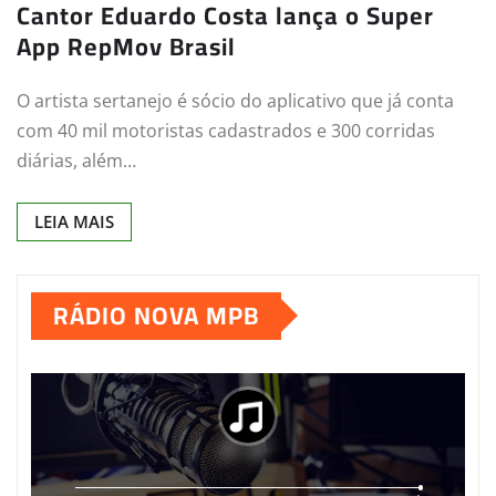
Cantor Eduardo Costa lança o Super
App RepMov Brasil
O artista sertanejo é sócio do aplicativo que já conta
com 40 mil motoristas cadastrados e 300 corridas
diárias, além…
LEIA MAIS
RÁDIO NOVA MPB