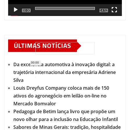
00:00
14:52
ÚLTIMAS NOTÍCIAS
00:00
Da excelência automotiva à inovação digital: a
trajetória internacional da empresária Adriene
Silva
Louis Dreyfus Company coloca mais de 150
ativos do agronegócio em leilão on-line no
Mercado Bomvalor
Pedagoga de Betim lança livro que propõe um
novo olhar para a inclusão na Educação Infantil
Sabores de Minas Gerais: tradição, hospitalidade