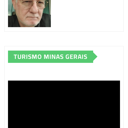
TURISMO MINAS GERAIS
Tocador
de
vídeo