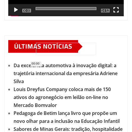
00:00
14:52
ÚLTIMAS NOTÍCIAS
00:00
Da excelência automotiva à inovação digital: a
trajetória internacional da empresária Adriene
Silva
Louis Dreyfus Company coloca mais de 150
ativos do agronegócio em leilão on-line no
Mercado Bomvalor
Pedagoga de Betim lança livro que propõe um
novo olhar para a inclusão na Educação Infantil
Sabores de Minas Gerais: tradição, hospitalidade