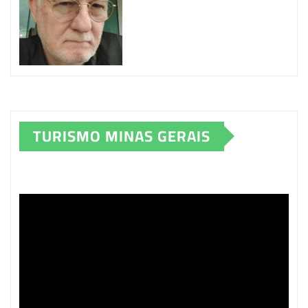
TURISMO MINAS GERAIS
Tocador
de
vídeo