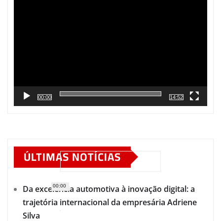
de
vídeo
00:00
14:52
ÚLTIMAS NOTÍCIAS
00:00
Da excelência automotiva à inovação digital: a
trajetória internacional da empresária Adriene
Silva