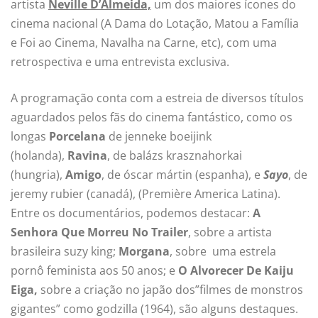
artista
Neville D’Almeida,
um dos maiores ícones do
cinema nacional (A Dama do Lotação, Matou a Família
e Foi ao Cinema, Navalha na Carne, etc), com uma
retrospectiva e uma entrevista exclusiva.
A programação conta com a estreia de diversos títulos
aguardados pelos fãs do cinema fantástico, como os
longas
Porcelana
de jenneke boeijink
(holanda),
Ravina
, de balázs krasznahorkai
(hungria),
Amigo
, de óscar mártin (espanha), e
Sayo
, de
jeremy rubier (canadá), (Première America Latina).
Entre os documentários, podemos destacar:
A
Senhora Que Morreu No Trailer
, sobre a artista
brasileira suzy king;
Morgana
, sobre uma estrela
pornô feminista aos 50 anos; e
O Alvorecer De Kaiju
Eiga,
sobre a criação no japão dos”filmes de monstros
gigantes” como godzilla (1964), são alguns destaques.