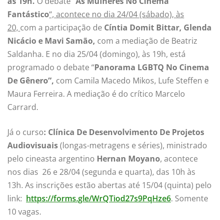
às 19h.
O debate “
As Mulheres No Cinema
Fantástico
“, acontece no dia 24/04 (sábado), às
20,
com a participação de
Cíntia Domit Bittar, Glenda
Nicácio e Mavi Samão,
com a mediação de Beatriz
Saldanha. E no dia 25/04 (domingo), às 19h, está
programado o debate “
Panorama LGBTQ No Cinema
De Gênero”,
com Camila Macedo Mikos, Lufe Steffen e
Maura Ferreira. A mediação é do crítico Marcelo
Carrard.
Já o curso
: Clínica De Desenvolvimento De Projetos
Audiovisuais
(longas-metragens e séries), ministrado
pelo cineasta argentino
Hernan Moyano
, acontece
nos dias 26 e 28/04 (segunda e quarta), das 10h às
13h. As inscrições estão abertas até 15/04 (quinta) pelo
link:
https://forms.gle/WrQTiod27s9PqHze6
. Somente
10 vagas.