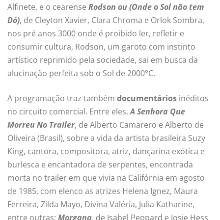
Alfinete, e o cearense
Rodson ou (Onde o Sol não tem
Dó)
, de Cleyton Xavier, Clara Chroma e Orlok Sombra,
nos pré anos 3000 onde é proibido ler, refletir e
consumir cultura, Rodson, um garoto com instinto
artístico reprimido pela sociedade, sai em busca da
alucinação perfeita sob o Sol de 2000°C.
A programação traz também
documentários
inéditos
no circuito comercial. Entre eles,
A Senhora Que
Morreu No Trailer
, de Alberto Camarero e Alberto de
Oliveira (Brasil), sobre a vida da artista brasileira Suzy
King, cantora, compositora, atriz, dançarina exótica e
burlesca e encantadora de serpentes, encontrada
morta no trailer em que vivia na Califórnia em agosto
de 1985, com elenco as atrizes Helena Ignez, Maura
Ferreira, Zilda Mayo, Divina Valéria, Julia Katharine,
entre outras;
Morgana
, de Isabel Peppard e Josie Hess