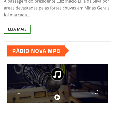
A passagem do presidente Luiz Inácio Lula da Silva por
áreas devastadas pelas fortes chuvas em Minas Gerais
foi marcada…
LEIA MAIS
RÁDIO NOVA MPB