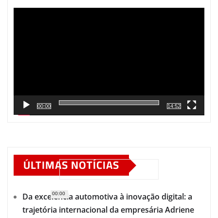
de
vídeo
00:00
14:52
ÚLTIMAS NOTÍCIAS
00:00
Da excelência automotiva à inovação digital: a
trajetória internacional da empresária Adriene