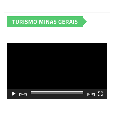
TURISMO MINAS GERAIS
Tocador
de
vídeo
00:00
14:52