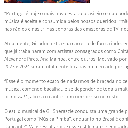
“Portugal é hoje o mais novo estado brasileiro e não pod
música é aceita e consumida pelos nossos queridos irm
nas rádios e nas trilhas sonoras das emissoras de TV, nos
Atualmente, Gil administra sua carreira de forma indepe
que já trabalharam com artistas consagrados como Chitã
Alexandre Pires, Ana Malhoa, entre outros. Motivado por 
2023 e 2024 serão totalmente focadas no mercado portu
“Esse é o momento exato de nadarmos de braçada no cen
música, comendo bacalhau e se depender de toda a malta
foi nossa! “, afirma o cantor com um sorriso no rosto.
O estilo musical de Gil Sherazzie conquista uma grand
Portugal como “Música Pimba”, enquanto no Brasil é con
Dançante”. Vale ressaltar que esse estilo não se enquadra