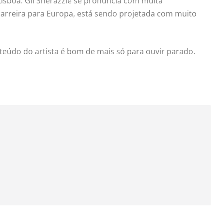
x Lisboa. Gil Sherazzie se pronuncia com muita
arreira para Europa, está sendo projetada com muito
teúdo do artista é bom de mais só para ouvir parado.