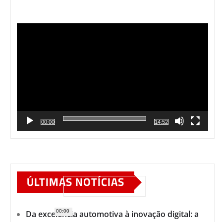
Tocador
de
vídeo
00:00
14:52
ÚLTIMAS NOTÍCIAS
00:00
Da excelência automotiva à inovação digital: a