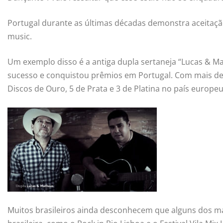
Portugal durante as últimas décadas demonstra aceitação
music.
Um exemplo disso é a antiga dupla sertaneja “Lucas & M
sucesso e conquistou prêmios em Portugal. Com mais de 
Discos de Ouro, 5 de Prata e 3 de Platina no país europeu
Muitos brasileiros ainda desconhecem que alguns dos ma