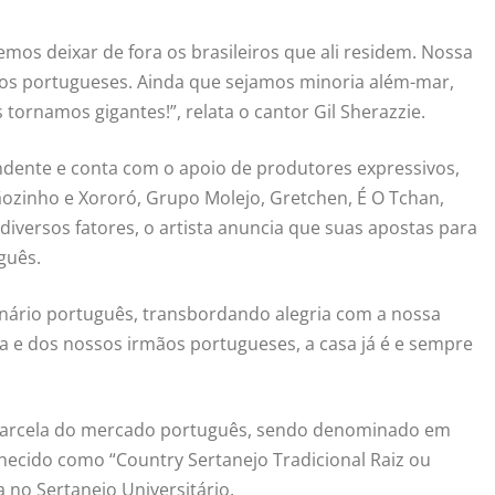
emos deixar de fora os brasileiros que ali residem. Nossa
ãos portugueses. Ainda que sejamos minoria além-mar,
 tornamos gigantes!”, relata o cantor Gil Sherazzie.
ndente e conta com o apoio de produtores expressivos,
ozinho e Xororó, Grupo Molejo, Gretchen, É O Tchan,
diversos fatores, o artista anuncia que suas apostas para
guês.
ário português, transbordando alegria com a nossa
 e dos nossos irmãos portugueses, a casa já é e sempre
e parcela do mercado português, sendo denominado em
hecido como “Country Sertanejo Tradicional Raiz ou
 no Sertanejo Universitário.