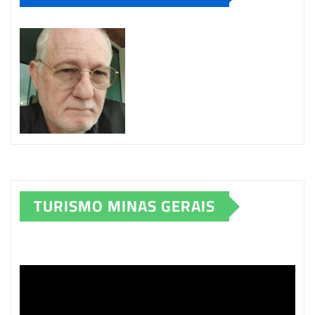
TURISMO MINAS GERAIS
Tocador
de
vídeo