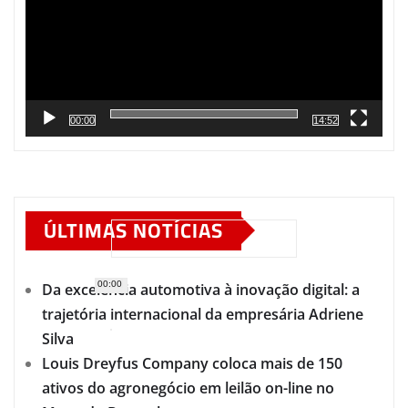
00:00
14:52
ÚLTIMAS NOTÍCIAS
00:00
Da excelência automotiva à inovação digital: a
trajetória internacional da empresária Adriene
Silva
Louis Dreyfus Company coloca mais de 150
ativos do agronegócio em leilão on-line no