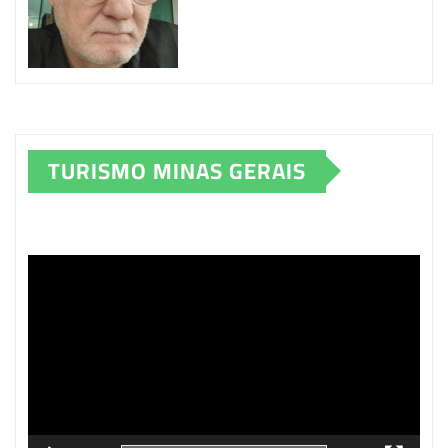
TURISMO MINAS GERAIS
Tocador
de
vídeo