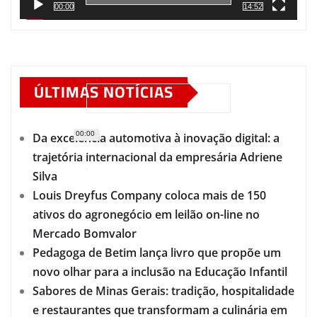
00:00
14:52
ÚLTIMAS NOTÍCIAS
00:00
Da excelência automotiva à inovação digital: a
trajetória internacional da empresária Adriene
Silva
Louis Dreyfus Company coloca mais de 150
ativos do agronegócio em leilão on-line no
Mercado Bomvalor
Pedagoga de Betim lança livro que propõe um
novo olhar para a inclusão na Educação Infantil
Sabores de Minas Gerais: tradição, hospitalidade
e restaurantes que transformam a culinária em