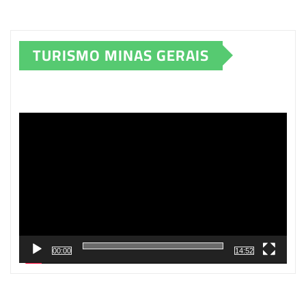
TURISMO MINAS GERAIS
Tocador
de
vídeo
00:00
14:52