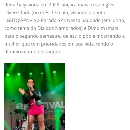
Renathaly ainda em 2023 lançará mais três singles:
Diversidade (no mês de maio, visando a pauta
LGBTQIAPN+ e a Parada SP); Nessa Saudade (em junho,
como tema do Dia dos Namorados) e Dimdim (mais
para o segundo semestre, de estilo pop e mostrando a
mulher que tem prioridades em sua vida, tendo o
dinheiro como destaque).