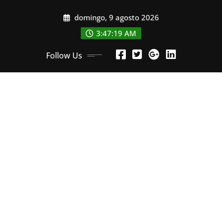
Skip
domingo, 9 agosto 2026
to
content
3:47:21 AM
Follow Us