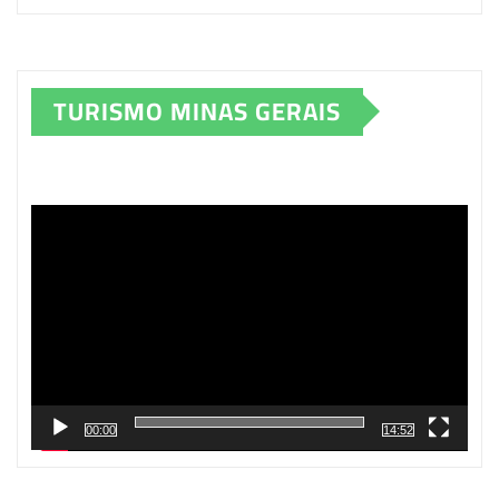
TURISMO MINAS GERAIS
Tocador
de
vídeo
00:00
14:52