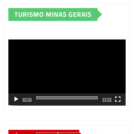
TURISMO MINAS GERAIS
Tocador
de
vídeo
00:00
14:52