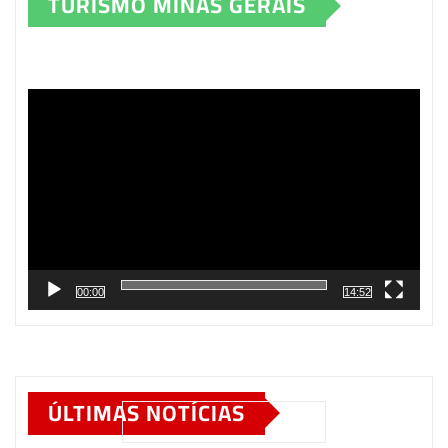
TURISMO MINAS GERAIS
Tocador
de
vídeo
00:00
14:52
ÚLTIMAS NOTÍCIAS