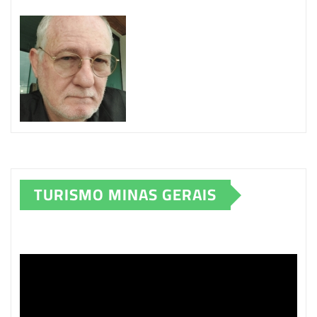
TURISMO MINAS GERAIS
Tocador
de
vídeo