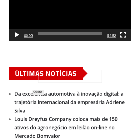
00:00
14:52
ÚLTIMAS NOTÍCIAS
00:00
Da excelência automotiva à inovação digital: a
trajetória internacional da empresária Adriene
Silva
Louis Dreyfus Company coloca mais de 150
ativos do agronegócio em leilão on-line no
Mercado Bomvalor