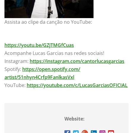
Assista ao clipe da canção no YouTube:
https://youtu.be/GZjTMGfCuas
Acompanhe Lucas Garcias nas redes sociais!
Instagram:
https://instagram.com/
cantorlucasgarcias
Spotify:
https://open.spotify.com/
artist/51nhyn4Crfp9FanlkasVxl
YouTube:
https://youtube.com/c/
LucasGarciasOFICIAL
Website: