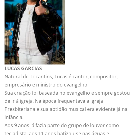
LUCAS GARCIAS
Natural de Tocantins, Lucas é cantor, compositor,
empresário e ministro do evangelho.
Sua criação foi baseada no evangelho e sempre gostou
de ir à igreja. Na época frequentava a Igreja
Presbiteriana e sua aptidão musical era evidente já na
infância.
Aos 9 anos já fazia parte do grupo de louvor como
tecladista, aos 11 anos batizou-se nas águas e