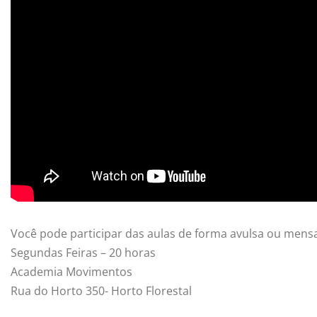
Você pode participar das aulas de forma avulsa ou mens
Segundas Feiras – 20 horas
Academia Movimentos
Rua do Horto 350- Horto Florestal