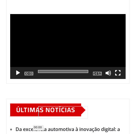
Tocador
de
vídeo
00:00
14:52
ÚLTIMAS NOTÍCIAS
00:00
Da excelência automotiva à inovação digital: a