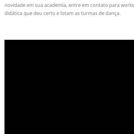
novidade em sua academia, entre em contato para work
didática que deu certo e lotam as turmas de dança.