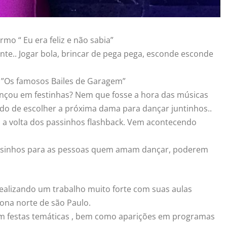
o “ Eu era feliz e não sabia”
te.. Jogar bola, brincar de pega pega, esconde esconde
 ”Os famosos Bailes de Garagem”
ançou em festinhas? Nem que fosse a hora das músicas
gado de escolher a próxima dama para dançar juntinhos..
 a volta dos passinhos flashback. Vem acontecendo
 passinhos para as pessoas quem amam dançar, poderem
ealizando um trabalho muito forte com suas aulas
na norte de são Paulo.
em festas temáticas , bem como aparições em programas