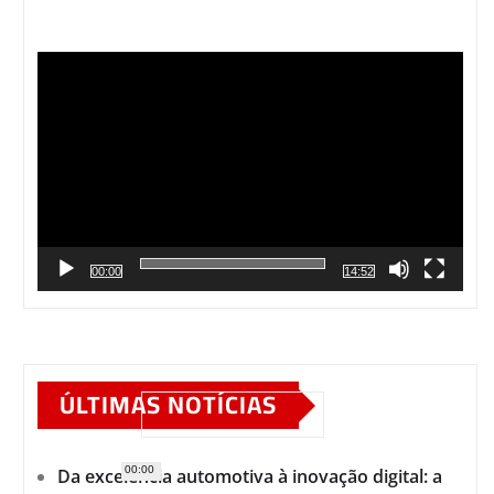
Tocador
de
vídeo
00:00
14:52
ÚLTIMAS NOTÍCIAS
00:00
Da excelência automotiva à inovação digital: a