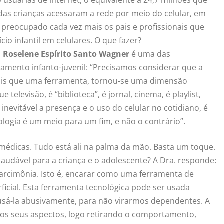
 das crianças acessaram a rede por meio do celular, em
preocupado cada vez mais os pais e profissionais que
io infantil em celulares. O que fazer?
a
Roselene Espírito Santo Wagner
é uma das
amento infanto-juvenil: “Precisamos considerar que a
é mais que uma ferramenta, tornou-se uma dimensão
levisão, é “biblioteca”, é jornal, cinema, é playlist,
inevitável a presença e o uso do celular no cotidiano, é
ologia é um meio para um fim, e não o contrário”.
 médicas. Tudo está ali na palma da mão. Basta um toque.
udável para a criança e o adolescente? A Dra. responde:
arcimônia. Isto é, encarar como uma ferramenta de
ficial. Esta ferramenta tecnológica pode ser usada
 usá-la abusivamente, para não virarmos dependentes. A
s seus aspectos, logo retirando o comportamento,