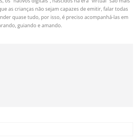
os “nativos digitais”, nascidos na era “virtual” são mais
que as crianças não sejam capazes de emitir, falar todas
ender quase tudo, por isso, é preciso acompanhá-las em
parando, guiando e amando.