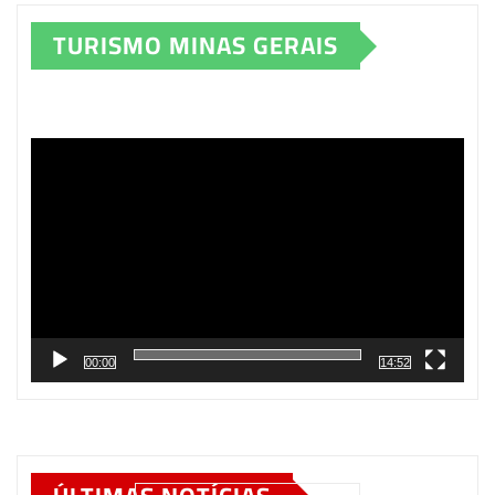
TURISMO MINAS GERAIS
Tocador
de
vídeo
00:00
14:52