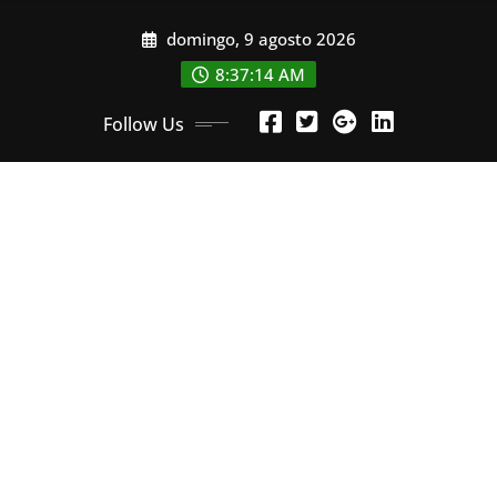
Skip
domingo, 9 agosto 2026
to
content
8:37:16 AM
Follow Us