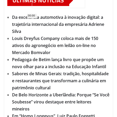
ÚLTIMAS NOTÍCIAS
00:00
Da excelência automotiva à inovação digital: a
trajetória internacional da empresária Adriene
Silva
Louis Dreyfus Company coloca mais de 150
ativos do agronegócio em leilão on-line no
Mercado Bomvalor
Pedagoga de Betim lança livro que propõe um
novo olhar para a inclusão na Educação Infantil
Sabores de Minas Gerais: tradição, hospitalidade
e restaurantes que transformam a culinária em
patrimônio cultural
De Belo Horizonte a Uberlândia: Porque “Se Você
Soubesse” virou destaque entre leitores
mineiros
Em “Homo Longevus”, Luiz Paulo Foggetti