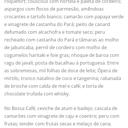
roquefort; couscous com hortelã e paleta de cordeiro;
aspargos com flocos de parmesão, amêndoas
crocantes e tartufo bianco; camarão com papaya verde
e vinagrete de castanha do Pará; peito de canard
defumado com alcachofra e tomate seco; peru
recheado com castanha do Pará e tâmaras ao molho
de jabuticaba, pernil de cordeiro com molho de
cogumelos haritaki e foie gras; nhoque de baroa com
ragu de javali; posta de bacalhau à portuguesa. Entre
as sobremesas, mil folhas de doce de leite; Ópera de
mirtilo, tronco natalino de coco e tangerina; rabanada
de brioche com calda de mel e café; e torta de
chocolate trufada com whisky.
No Bossa Café, ceviche de atum e badejo; cascata de
camarões com vinagrete de caju e coentro; peru com
frutas; tender com frutas secas e melaço de cana;