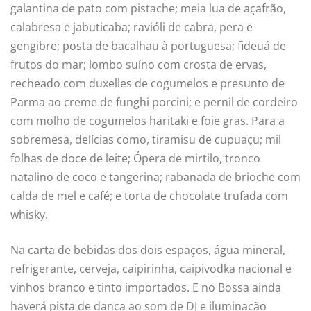
galantina de pato com pistache; meia lua de açafrão,
calabresa e jabuticaba; ravióli de cabra, pera e
gengibre; posta de bacalhau à portuguesa; fideuá de
frutos do mar; lombo suíno com crosta de ervas,
recheado com duxelles de cogumelos e presunto de
Parma ao creme de funghi porcini; e pernil de cordeiro
com molho de cogumelos haritaki e foie gras. Para a
sobremesa, delícias como, tiramisu de cupuaçu; mil
folhas de doce de leite; Ópera de mirtilo, tronco
natalino de coco e tangerina; rabanada de brioche com
calda de mel e café; e torta de chocolate trufada com
whisky.
Na carta de bebidas dos dois espaços, água mineral,
refrigerante, cerveja, caipirinha, caipivodka nacional e
vinhos branco e tinto importados. E no Bossa ainda
haverá pista de dança ao som de DJ e iluminação