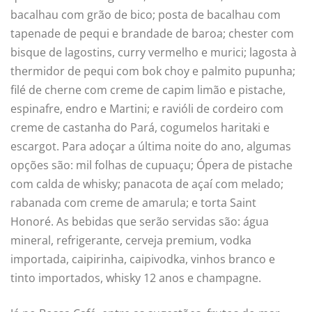
bacalhau com grão de bico; posta de bacalhau com
tapenade de pequi e brandade de baroa; chester com
bisque de lagostins, curry vermelho e murici; lagosta à
thermidor de pequi com bok choy e palmito pupunha;
filé de cherne com creme de capim limão e pistache,
espinafre, endro e Martini; e ravióli de cordeiro com
creme de castanha do Pará, cogumelos haritaki e
escargot. Para adoçar a última noite do ano, algumas
opções são: mil folhas de cupuaçu; Ópera de pistache
com calda de whisky; panacota de açaí com melado;
rabanada com creme de amarula; e torta Saint
Honoré. As bebidas que serão servidas são: água
mineral, refrigerante, cerveja premium, vodka
importada, caipirinha, caipivodka, vinhos branco e
tinto importados, whisky 12 anos e champagne.