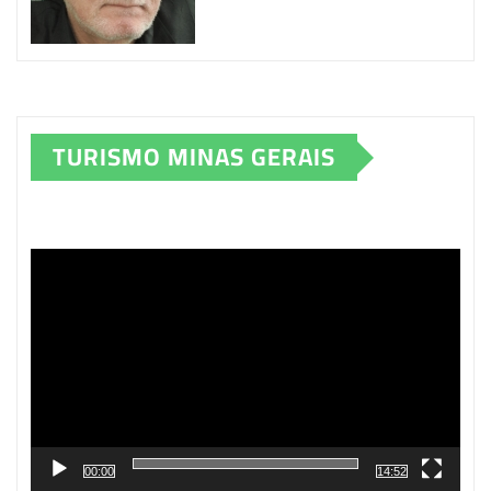
TURISMO MINAS GERAIS
Tocador
de
vídeo
00:00
14:52