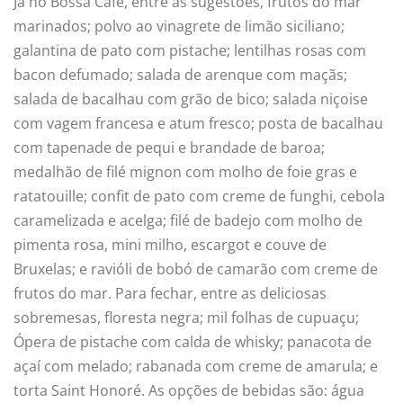
Já no Bossa Café,
entre as sugestões, frutos do mar
marinados; polvo ao vinagrete de limão siciliano;
galantina de pato com pistache; lentilhas rosas com
bacon defumado; salada de arenque com maçãs;
salada de bacalhau com grão de bico; salada niçoise
com vagem francesa e atum fresco; posta de bacalhau
com tapenade de pequi e brandade de baroa;
medalhão de filé mignon com molho de foie gras e
ratatouille; confit de pato com creme de funghi, cebola
caramelizada e acelga; filé de badejo com molho de
pimenta rosa, mini milho, escargot e couve de
Bruxelas; e ravióli de bobó de camarão com creme de
frutos do mar. Para fechar, entre as deliciosas
sobremesas, floresta negra; mil folhas de cupuaçu;
Ópera de pistache com calda de whisky; panacota de
açaí com melado; rabanada com creme de amarula; e
torta Saint Honoré. As opções de bebidas são: água