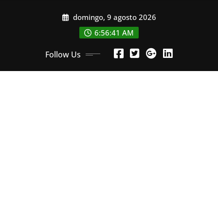
Skip
domingo, 9 agosto 2026
to
content
6:56:43 AM
Follow Us