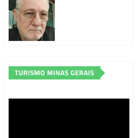
TURISMO MINAS GERAIS
Tocador
de
vídeo