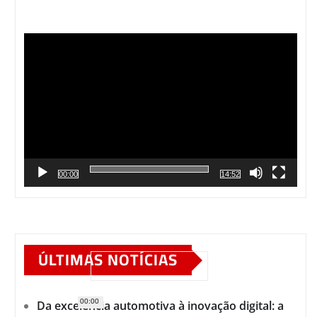
Tocador
de
vídeo
00:00
14:52
ÚLTIMAS NOTÍCIAS
00:00
Da excelência automotiva à inovação digital: a