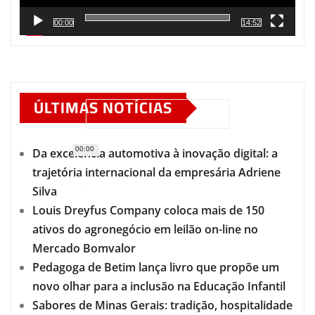
00:00
14:52
ÚLTIMAS NOTÍCIAS
00:00
Da excelência automotiva à inovação digital: a
trajetória internacional da empresária Adriene
Silva
Louis Dreyfus Company coloca mais de 150
ativos do agronegócio em leilão on-line no
Mercado Bomvalor
Pedagoga de Betim lança livro que propõe um
novo olhar para a inclusão na Educação Infantil
Sabores de Minas Gerais: tradição, hospitalidade