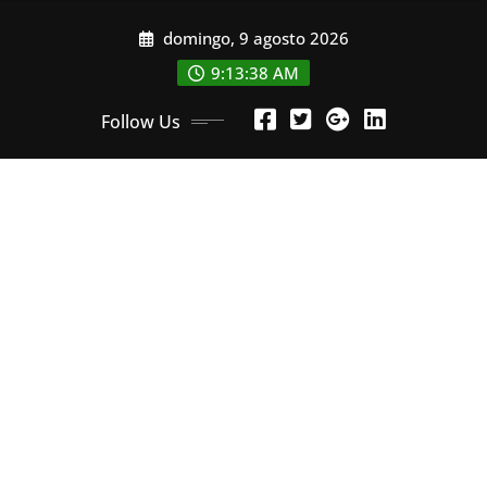
Skip
domingo, 9 agosto 2026
to
content
9:13:40 AM
Follow Us