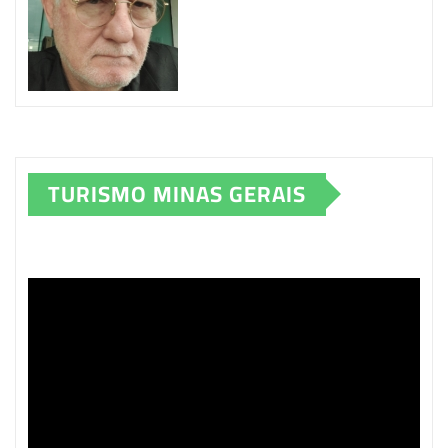
TURISMO MINAS GERAIS
Tocador
de
vídeo