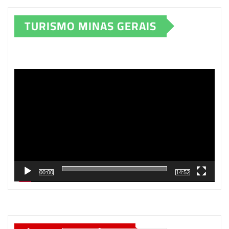
TURISMO MINAS GERAIS
Tocador
de
vídeo
00:00
14:52