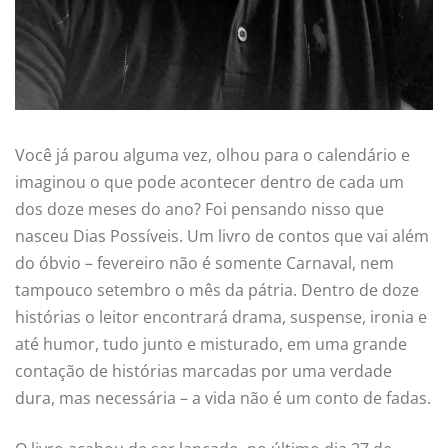
Você já parou alguma vez, olhou para o calendário e
imaginou o que pode acontecer dentro de cada um
dos doze meses do ano? Foi pensando nisso que
nasceu Dias Possíveis. Um livro de contos que vai além
do óbvio – fevereiro não é somente Carnaval, nem
tampouco setembro o mês da pátria. Dentro de doze
histórias o leitor encontrará drama, suspense, ironia e
até humor, tudo junto e misturado, em uma grande
contação de histórias marcadas por uma verdade
dura, mas necessária – a vida não é um conto de fadas.