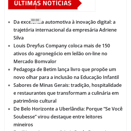
ÚLTIMAS NOTÍCIAS
00:00
Da excelência automotiva à inovação digital: a
trajetória internacional da empresária Adriene
Silva
Louis Dreyfus Company coloca mais de 150
ativos do agronegócio em leilão on-line no
Mercado Bomvalor
Pedagoga de Betim lança livro que propõe um
novo olhar para a inclusão na Educação Infantil
Sabores de Minas Gerais: tradição, hospitalidade
e restaurantes que transformam a culinária em
patrimônio cultural
De Belo Horizonte a Uberlândia: Porque “Se Você
Soubesse” virou destaque entre leitores
mineiros