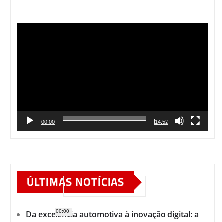
Tocador
de
vídeo
00:00
14:52
ÚLTIMAS NOTÍCIAS
00:00
Da excelência automotiva à inovação digital: a