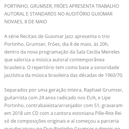
PORTINHO, GRUMSER, FRÓES APRESENTA TRABALHO
AUTORAL E STANDARDS NO AUDITÓRIO GUIOMAR
NOVAES, 8 DE MAIO
A série Recitais de Guiomar Jazz apresenta o trio
Portinho, Grumser, Fróes, dia 8 de maio, às 20h,
dentro da nova programação da Sala Cecilia Meireles
que valoriza a música autoral contemporânea
brasileira. O repertório tem como base a sonoridade
jazzística da música brasileira das décadas de 1960/70.
Separados por uma geração inteira, Raphael Grumser,
guitarrista com 24 anos radicado nos EUA, e Lipe
Portinho, contrabaixista/arranjador com 51, gravaram
em 2018 um CD com a cantora estoniana Pille-Rite Rei
só de composições originais e aí começou a parceria
que desaguou no Duo Portinho Grumser e depois no