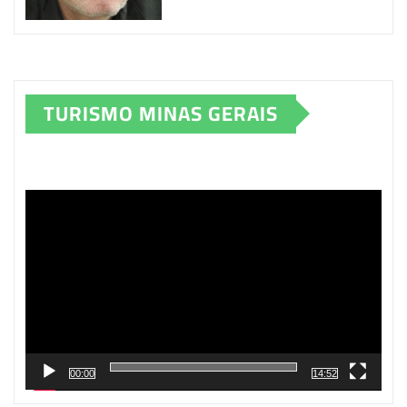
TURISMO MINAS GERAIS
Tocador
de
vídeo
00:00
14:52