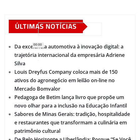
ÚLTIMAS NOTÍCIAS
00:00
Da excelência automotiva à inovação digital: a
trajetória internacional da empresária Adriene
Silva
Louis Dreyfus Company coloca mais de 150
ativos do agronegócio em leilão on-line no
Mercado Bomvalor
Pedagoga de Betim lança livro que propõe um
novo olhar para a inclusão na Educação Infantil
Sabores de Minas Gerais: tradição, hospitalidade
e restaurantes que transformam a culinária em
patrimônio cultural
De Belo Horizonte a Uberlândia: Porque “Se Você