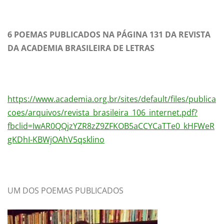
6 POEMAS PUBLICADOS NA PÁGINA 131 DA REVISTA
DA ACADEMIA BRASILEIRA DE LETRAS
https://www.academia.org.br/sites/default/files/publica
coes/arquivos/revista_brasileira_106_internet.pdf?
fbclid=IwAR0QQjzYZR8zZ9ZFKOB5aCCYCaTTe0_kHFWeR
gKDhI-KBWjOAhV5qsklino
UM DOS POEMAS PUBLICADOS